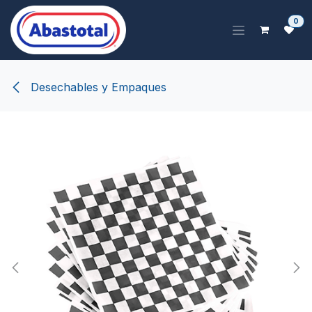
Ir al contenido
0
Desechables y Empaques