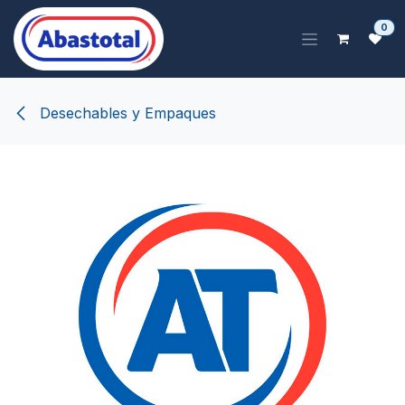
Ir al contenido
0
Desechables y Empaques