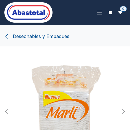
Ir al contenido
0
Desechables y Empaques