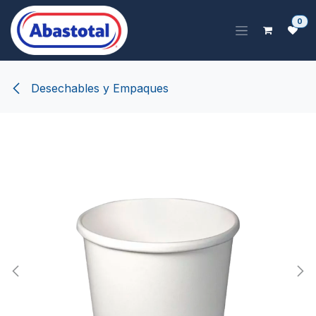
Ir al contenido
0
Desechables y Empaques