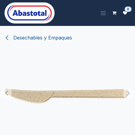
Ir al contenido
0
Desechables y Empaques