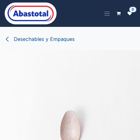
Ir al contenido
0
Desechables y Empaques