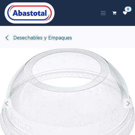
Ir al contenido
0
Desechables y Empaques