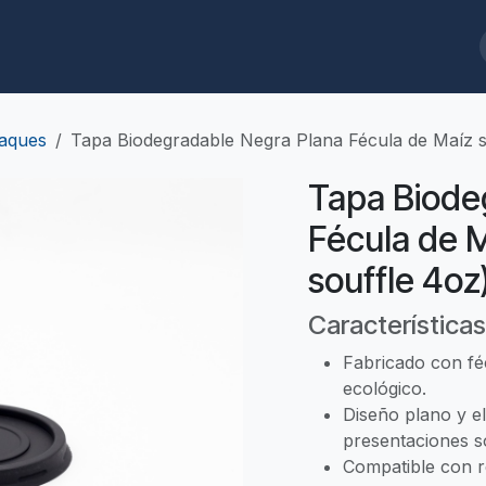
ques
Biodegradables
Limpieza/Baños
Cafeterías/Restaurantes
aques
Tapa Biodegradable Negra Plana Fécula de Maíz si
Tapa Biode
Fécula de M
souffle 4oz
Características
Fabricado con fé
ecológico.
Diseño plano y el
presentaciones so
Compatible con r