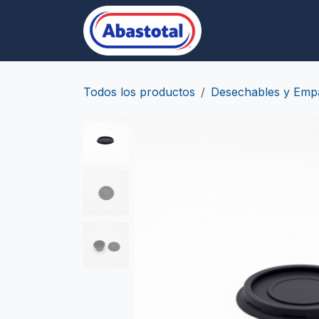
Ir al contenido
Desechables/Empa
Todos los productos
Desechables y Emp