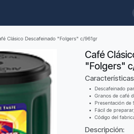
ques
Biodegradables
Limpieza/Baños
Cafeterías/Restaurantes
fé Clásico Descafeinado "Folgers" c/961gr
Café Clási
"Folgers" c
Características
Descafeinado para
Granos de café de
Presentación de 9
Fácil de prepara
Código del fabri
Descripción: