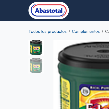
Ir al contenido
Desechables/Empa
Todos los productos
Complementos
Ca