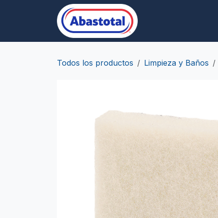
Ir al contenido
Desechables/Empa
Todos los productos
Limpieza y Baños