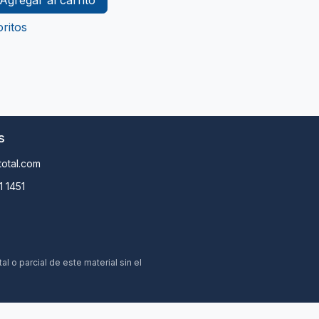
Agregar al carrito
ritos
s
otal.com
1 1451
 o parcial de este material sin el