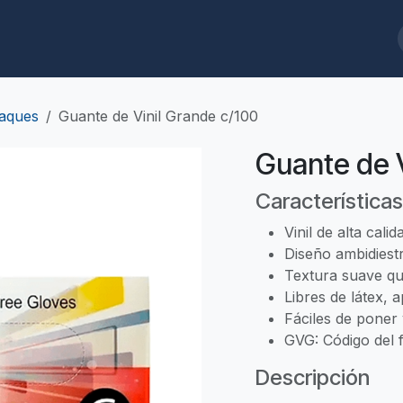
ques
Biodegradables
Limpieza/Baños
Cafeterías/Restaurantes
aques
Guante de Vinil Grande c/100
Guante de V
Características
Vinil de alta cali
Diseño ambidiest
Textura suave qu
Libres de látex, 
Fáciles de poner 
GVG: Código del f
Descripción