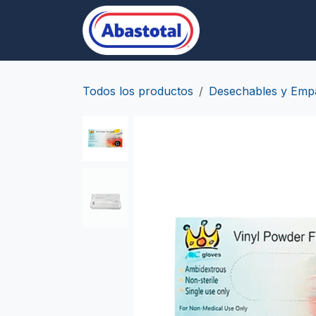
Ir al contenido
Desechables/Empa
Todos los productos
Desechables y Emp