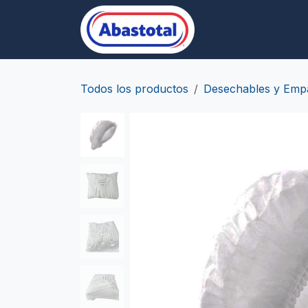
Ir al contenido
Desechables/Empa
Todos los productos
Desechables y Emp