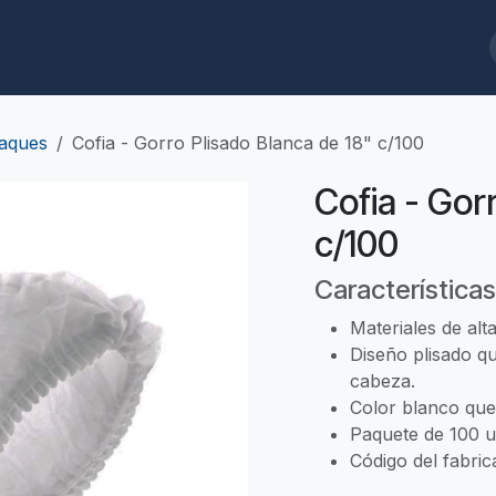
ques
Biodegradables
Limpieza/Baños
Cafeterías/Restaurantes
aques
Cofia - Gorro Plisado Blanca de 18" c/100
Cofia - Gor
c/100
Características
Materiales de alt
Diseño plisado qu
cabeza.
Color blanco que
Paquete de 100 u
Código del fabric