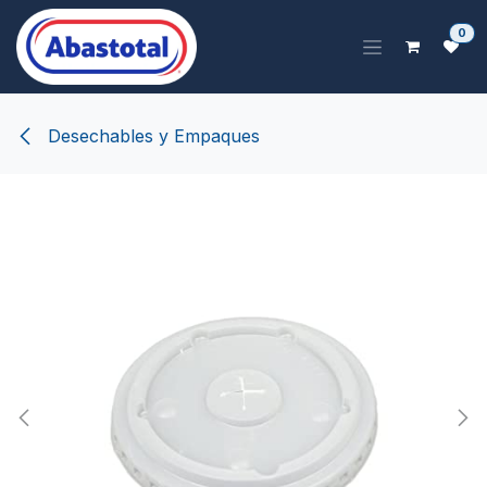
Ir al contenido
0
Desechables y Empaques