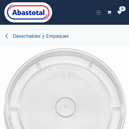
Ir al contenido
0
Desechables y Empaques