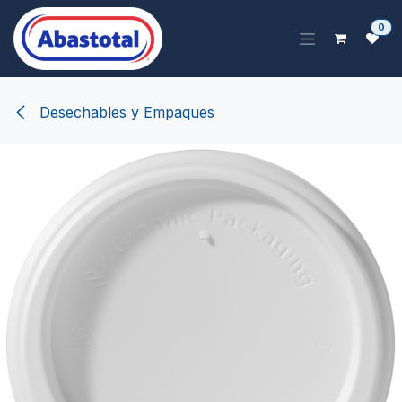
Ir al contenido
0
Desechables y Empaques