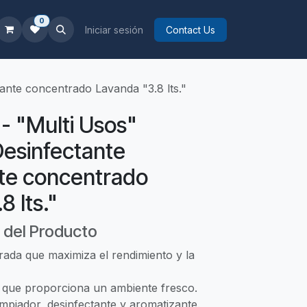
0
Iniciar sesión
Contact Us
ante concentrado Lavanda "3.8 lts."
 - "Multi Usos"
Desinfectante
te concentrado
8 lts."
 del Producto
ada que maximiza el rendimiento y la
que proporciona un ambiente fresco.
mpiador, desinfectante y aromatizante.