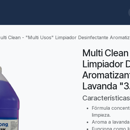
ques
Biodegradables
Limpieza/Baños
Cafeterías/Restaurantes
ulti Clean - "Multi Usos" Limpiador Desinfectante Aromatiz
Multi Clean
Limpiador 
Aromatizan
Lavanda "3.
Características
Fórmula concentr
limpieza.
Aroma a lavanda 
Funciona como li