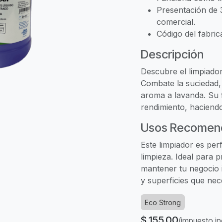
Presentación de 3
comercial.
Código del fabri
Descripción
Descubre el limpiado
Combate la suciedad, 
aroma a lavanda. Su 
rendimiento, haciend
Usos Recomen
Este limpiador es per
limpieza. Ideal para 
mantener tu negocio 
y superficies que nec
Eco Strong
$
155.00
(impuesto in