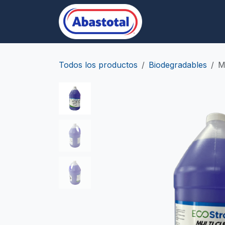
Ir al contenido
Desechables/Empa
Todos los productos
Biodegradables
M