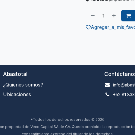
Agregar_a_mis_favo
Abastotal
Contáctano
¿Quienes somos?
info@abast
Ubicaciones
+52 81 833
*Todos los derechos reservados © 2026
 propiedad de Veco Capital SA de CV. Queda prohibida la reproducción total
consentimiento expreso del titular de los derechos.