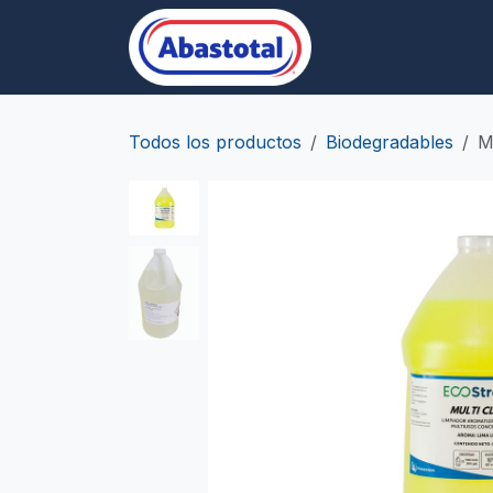
Ir al contenido
Desechables/Empa
Todos los productos
Biodegradables
M