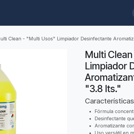
ques
Biodegradables
Limpieza/Baños
Cafeterías/Restaurantes
ulti Clean - "Multi Usos" Limpiador Desinfectante Aromatiz
Multi Clean
Limpiador 
Aromatizan
"3.8 lts."
Características
Fórmula concentr
Desinfectante qu
Aromatizante con
Uso versátil en mú