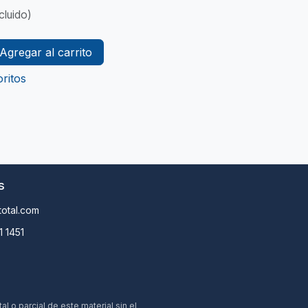
cluido)
Agregar al carrito
ritos
s
otal.com
1 1451
 o parcial de este material sin el