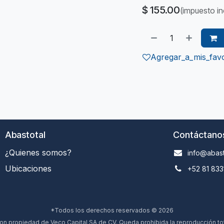
$
155.00
(impuesto in
Agregar_a_mis_favo
Abastotal
Contáctano
¿Quienes somos?
info@abast
Ubicaciones
+52 81 833
*Todos los derechos reservados © 2026
 propiedad de Veco Capital SA de CV. Queda prohibida la reproducción total