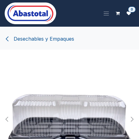
Ir al contenido
0
Desechables y Empaques