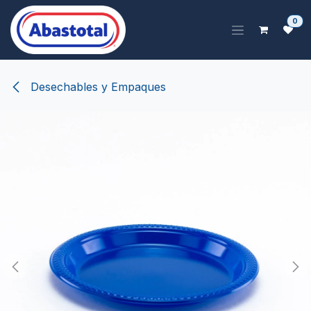
Ir al contenido
0
Desechables y Empaques