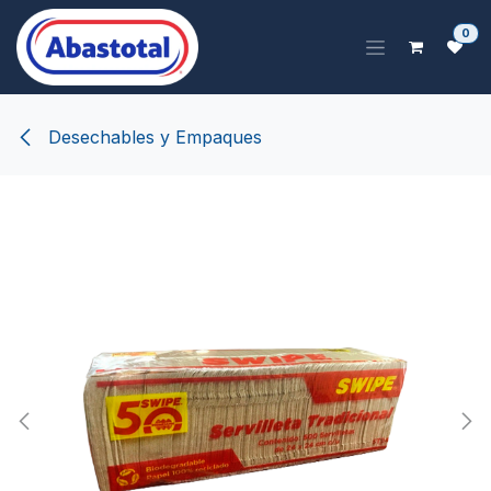
Ir al contenido
0
Desechables y Empaques