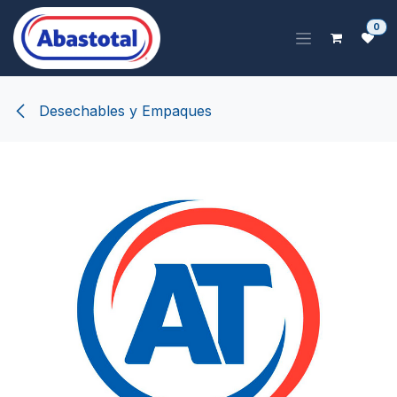
Ir al contenido
0
Desechables y Empaques