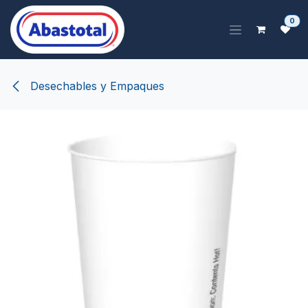
Ir al contenido
0
Desechables y Empaques