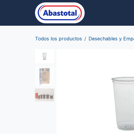
Ir al contenido
Desechables/Empa
Todos los productos
Desechables y Emp