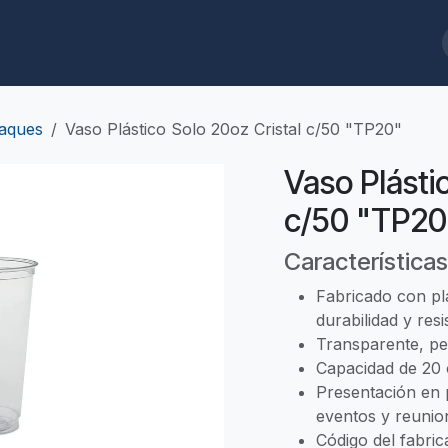
ques
Biodegradables
Limpieza/Baños
Cafeterías/Restaurantes
aques
Vaso Plástico Solo 20oz Cristal c/50 "TP20"
Vaso Plásti
c/50 "TP20
Características
Fabricado con plá
durabilidad y resi
Transparente, per
Capacidad de 20 
Presentación en 
eventos y reunio
Código del fabric