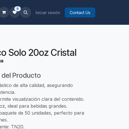
0
Iniciar sesión
Contact Us
co Solo 20oz Cristal
"
 del Producto
stico de alta calidad, asegurando
stencia.
mite visualización clara del contenido.
oz, ideal para bebidas grandes.
paquete de 50 unidades, perfecto para
nes.
ante: TN20.