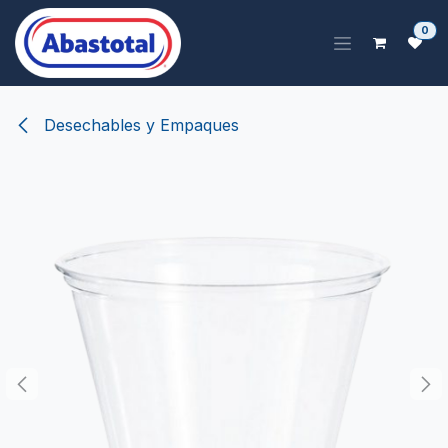
Ir al contenido
0
Desechables y Empaques