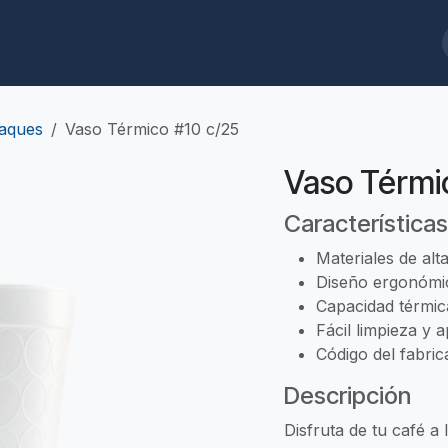
ques
Biodegradables
Limpieza/Baños
Cafeterías/Restaurantes
aques
Vaso Térmico #10 c/25
Vaso Térmi
Características
Materiales de alt
Diseño ergonómic
Capacidad térmica
Fácil limpieza y a
Código del fabric
Descripción
Disfruta de tu café a