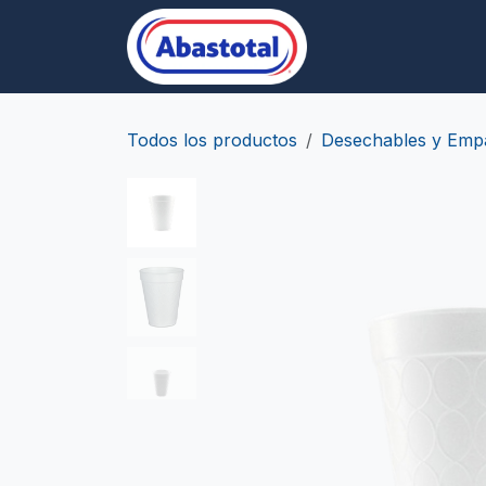
Ir al contenido
Desechables/Empa
Todos los productos
Desechables y Emp